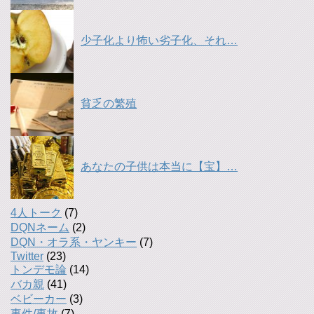
少子化より怖い劣子化、それ…
貧乏の繁殖
あなたの子供は本当に【宝】…
4人トーク
(7)
DQNネーム
(2)
DQN・オラ系・ヤンキー
(7)
Twitter
(23)
トンデモ論
(14)
バカ親
(41)
ベビーカー
(3)
事件/事故
(7)