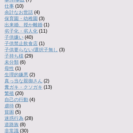
仕事
(10)
余計なお世話
(4)
保育園・幼稚園
(3)
出来婚、授か離婚
(1)
劣子化・劣人化
(11)
子供嫌い
(40)
子供禁止飲食店
(1)
子供要らない/選択子無し
(3)
子持ち様
(29)
未分類
(6)
母性
(1)
生理的嫌悪
(2)
真っ当な親御さん
(2)
糞ガキ・クソガキ
(13)
繁殖
(20)
自己の行動
(4)
虐待
(3)
貧困
(5)
迷惑行為
(28)
道路族
(8)
非常識
(30)