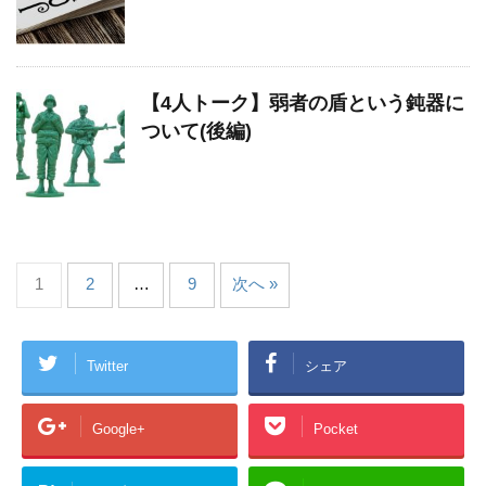
【4人トーク】弱者の盾という鈍器に
ついて(後編)
1
2
…
9
次へ »
Twitter
シェア
Google+
Pocket