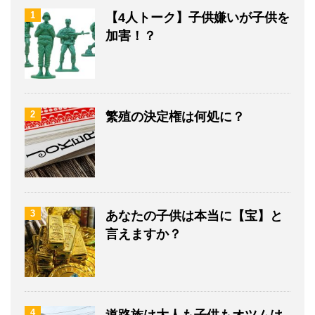
1
【4人トーク】子供嫌いが子供を
加害！？
2
繁殖の決定権は何処に？
3
あなたの子供は本当に【宝】と
言えますか？
4
道路族は大人も子供もオツムは