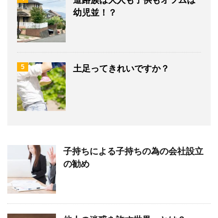
幼児並！？
5
土足ってきれいですか？
子持ちによる子持ちの為の会社設立
の勧め