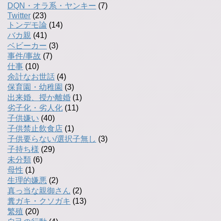
DQN・オラ系・ヤンキー
(7)
Twitter
(23)
トンデモ論
(14)
バカ親
(41)
ベビーカー
(3)
事件/事故
(7)
仕事
(10)
余計なお世話
(4)
保育園・幼稚園
(3)
出来婚、授か離婚
(1)
劣子化・劣人化
(11)
子供嫌い
(40)
子供禁止飲食店
(1)
子供要らない/選択子無し
(3)
子持ち様
(29)
未分類
(6)
母性
(1)
生理的嫌悪
(2)
真っ当な親御さん
(2)
糞ガキ・クソガキ
(13)
繁殖
(20)