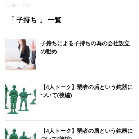
HOME
>
子持ち
「 子持ち 」 一覧
子持ちによる子持ちの為の会社設立
の勧め
【4人トーク】弱者の盾という鈍器に
ついて(後編)
【4人トーク】弱者の盾という鈍器に
ついて(前編)