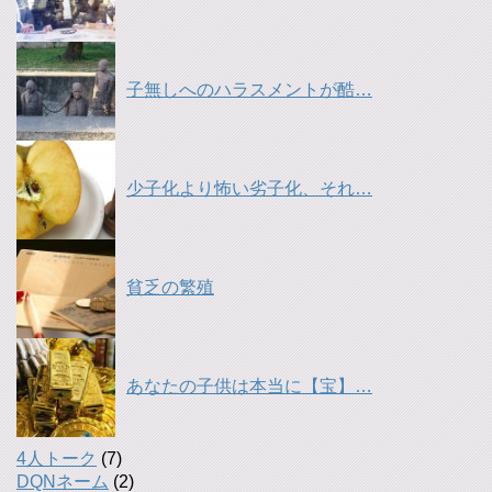
子無しへのハラスメントが酷…
少子化より怖い劣子化、それ…
貧乏の繁殖
あなたの子供は本当に【宝】…
4人トーク
(7)
DQNネーム
(2)