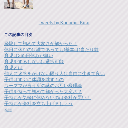
Tweets by Kodomo_Kirai
この記事の目次
経験して初めて大変さが解かった！
休日に休むのは誰であっても(基本は)当たり前
育児は365日休みが無い
育児をするしないは選択可能
育児とは
他人に迷惑をかけない限り人は自由に生きて良い
子供はすぐに体調を壊すもの
ワーママが言う所の謎のお互い様理論
子供を持って初めて解かった大変さ？
子持ちが気軽に休めないのは会社が悪い！
子持ちが会社を立ち上げましょう
余談