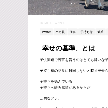
HOME
>
Twitter
>
Twitter
バカ親
仕事
子持ち様
繁殖
幸せの基準、とは
子供関連で苦言を貰うのはとても嫌いな
子持ち様の意見に賛同しないと時折発せ
子持ちを妬んでいる
子持ちへ僻み感情があるからだ
…的なアレ。