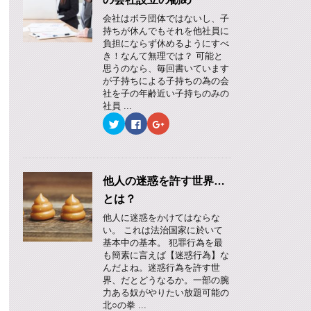
会社はボラ団体ではないし、子
持ちが休んでもそれを他社員に
負担にならず休めるようにすべ
き！なんて無理では？ 可能と
思うのなら、毎回書いています
が子持ちによる子持ちの為の会
社を子の年齢近い子持ちのみの
社員 ...
ク
F
ク
リ
a
リ
ッ
c
ッ
ク
e
ク
し
b
し
て
o
て
T
o
G
w
k
o
他人の迷惑を許す世界…
i
で
o
t
共
g
とは？
t
有
l
e
す
e
他人に迷惑をかけてはならな
r
る
+
で
に
で
い。 これは法治国家に於いて
共
は
共
基本中の基本。 犯罪行為を最
有
ク
有
(
リ
(
も簡素に言えば【迷惑行為】な
新
ッ
新
んだよね。迷惑行為を許す世
し
ク
し
い
し
い
界、だとどうなるか。一部の腕
ウ
て
ウ
力ある奴がやりたい放題可能の
ィ
く
ィ
ン
だ
ン
北○の拳 ...