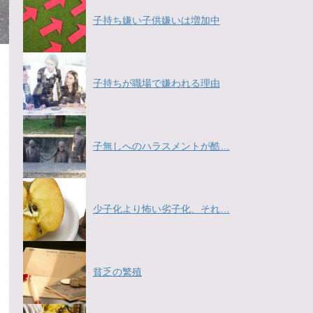
子持ち嫌い子供嫌いは増加中
子持ちが職場で嫌われる理由
子無しへのハラスメントが酷…
少子化より怖い劣子化、それ…
貧乏の繁殖