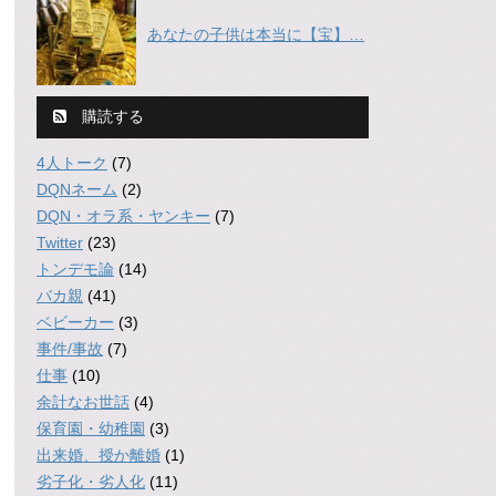
あなたの子供は本当に【宝】…
購読する
4人トーク
(7)
DQNネーム
(2)
DQN・オラ系・ヤンキー
(7)
Twitter
(23)
トンデモ論
(14)
バカ親
(41)
ベビーカー
(3)
事件/事故
(7)
仕事
(10)
余計なお世話
(4)
保育園・幼稚園
(3)
出来婚、授か離婚
(1)
劣子化・劣人化
(11)