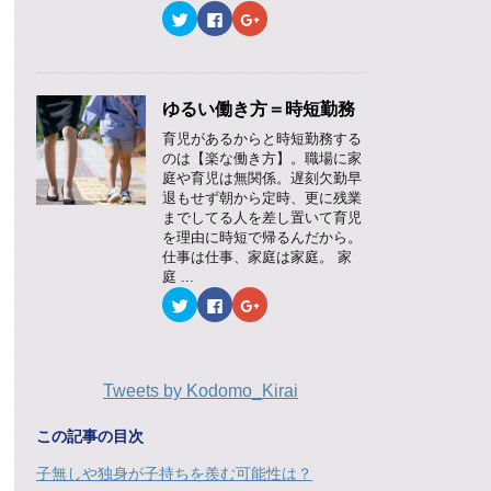
ド
さ
ド
ク
F
ク
ウ
い
ウ
リ
a
リ
で
(
で
ッ
c
ッ
開
新
開
ク
e
ク
き
し
き
し
b
し
ま
い
ま
て
o
て
す
ウ
す
T
o
G
)
ィ
)
w
k
o
ゆるい働き方＝時短勤務
ン
i
で
o
ド
t
共
g
ウ
育児があるからと時短勤務する
t
有
l
で
のは【楽な働き方】。職場に家
e
す
e
開
r
る
+
き
庭や育児は無関係。遅刻欠勤早
で
に
で
ま
退もせず朝から定時、更に残業
共
は
共
す
有
ク
有
)
までしてる人を差し置いて育児
(
リ
(
を理由に時短で帰るんだから。
新
ッ
新
し
ク
し
仕事は仕事、家庭は家庭。 家
い
し
い
庭 ...
ウ
て
ウ
ィ
く
ィ
ク
F
ク
ン
だ
ン
リ
a
リ
ド
さ
ド
ッ
c
ッ
ウ
い
ウ
ク
e
ク
で
(
で
し
b
し
開
新
開
て
o
て
き
し
き
T
o
G
ま
い
ま
Tweets by Kodomo_Kirai
w
k
o
す
ウ
す
i
で
o
)
ィ
)
t
共
g
ン
t
有
l
この記事の目次
ド
e
す
e
ウ
r
る
+
で
子無しや独身が子持ちを羨む可能性は？
で
に
で
開
共
は
共
き