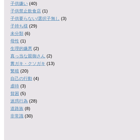
子供嫌い
(40)
子供禁止飲食店
(1)
子供要らない/選択子無し
(3)
子持ち様
(29)
未分類
(6)
母性
(1)
生理的嫌悪
(2)
真っ当な親御さん
(2)
糞ガキ・クソガキ
(13)
繁殖
(20)
自己の行動
(4)
虐待
(3)
貧困
(5)
迷惑行為
(28)
道路族
(8)
非常識
(30)