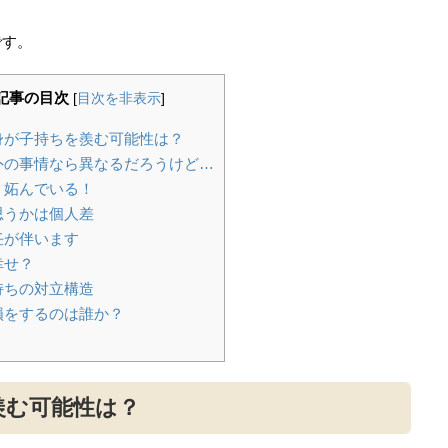
です。
記事の目次
[
目次を非表示
]
身が子持ちを羨む可能性は？
外の事情なら異なるだろうけど…
！妬んでいる！
思うかは個人差
任が伴います
幸せ？
持ちの対立構造
損をするのは誰か？
羨む可能性は？