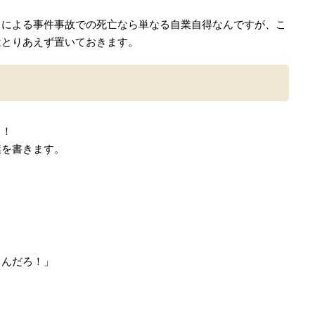
きによる事件事故での死亡なら単なる自業自得なんですが、こ
はとりあえず置いておきます。
！
る！
葉を書きます。
」
るんだろ！」