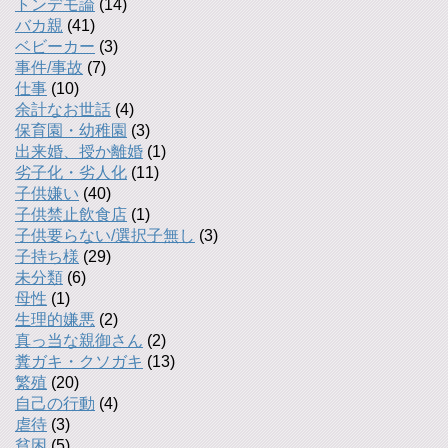
トンデモ論
(14)
バカ親
(41)
ベビーカー
(3)
事件/事故
(7)
仕事
(10)
余計なお世話
(4)
保育園・幼稚園
(3)
出来婚、授か離婚
(1)
劣子化・劣人化
(11)
子供嫌い
(40)
子供禁止飲食店
(1)
子供要らない/選択子無し
(3)
子持ち様
(29)
未分類
(6)
母性
(1)
生理的嫌悪
(2)
真っ当な親御さん
(2)
糞ガキ・クソガキ
(13)
繁殖
(20)
自己の行動
(4)
虐待
(3)
貧困
(5)