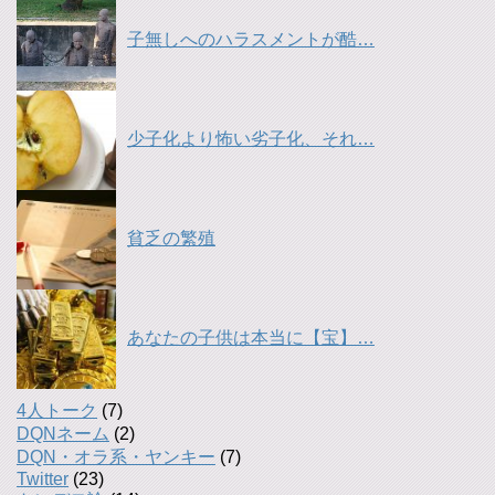
子無しへのハラスメントが酷…
少子化より怖い劣子化、それ…
貧乏の繁殖
あなたの子供は本当に【宝】…
4人トーク
(7)
DQNネーム
(2)
DQN・オラ系・ヤンキー
(7)
Twitter
(23)