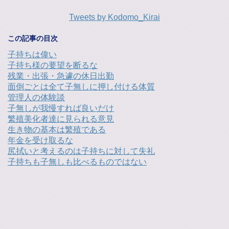
Tweets by Kodomo_Kirai
この記事の目次
子持ちは偉い
子持ち様の要望を断るな
残業・出張・急遽の休日出勤
面倒ごとは全て子無しに押し付ける体質
管理人の体験談
子無しが我慢すれば良いだけ
繁殖美化者達に見られる意見
生き物の基本は繁殖である
年金を受け取るな
尻拭いと考えるのは子持ちに対して失礼
子持ちも子無しも比べるものではない